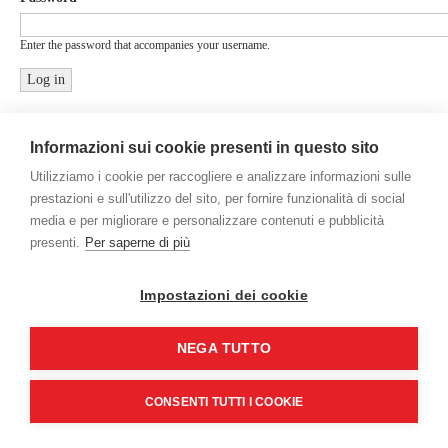
Enter the password that accompanies your username.
Informazioni sui cookie presenti in questo sito
Utilizziamo i cookie per raccogliere e analizzare informazioni sulle
prestazioni e sull'utilizzo del sito, per fornire funzionalità di social
media e per migliorare e personalizzare contenuti e pubblicità
presenti.
Per saperne di più
Gamco International Srl - Via Mestre, 5 - 20063 Cernusco sul Naviglio
(MI) - Italy - P.Iva/C.F. 09469750153
Credits
Impostazioni dei cookie
NEGA TUTTO
CONSENTI TUTTI I COOKIE