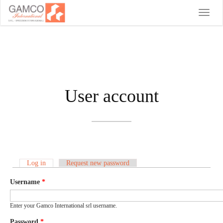
Toggle
naviga
User account
Log in
(active tab)
Request new password
Primary tabs
Username
*
Enter your Gamco International srl username.
Password
*