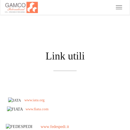
Toggle
naviga
Link utili
www.iata.org
www.fiata.com
www.fedespedi.it