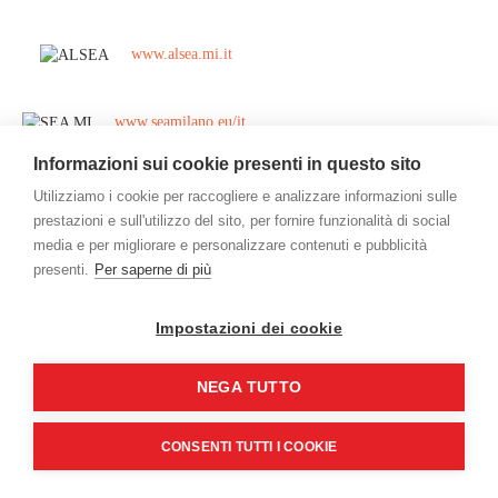
www.alsea.mi.it
www.seamilano.eu/it
Informazioni sui cookie presenti in questo sito
www.agenziadogane.it
Utilizziamo i cookie per raccogliere e analizzare informazioni sulle
prestazioni e sull'utilizzo del sito, per fornire funzionalità di social
media e per migliorare e personalizzare contenuti e pubblicità
presenti.
Per saperne di più
Impostazioni dei cookie
NEGA TUTTO
Gamco International Srl - Via Mestre, 5 - 20063 Cernusco sul Naviglio
(MI) - Italy - P.Iva/C.F. 09469750153
Credits
CONSENTI TUTTI I COOKIE