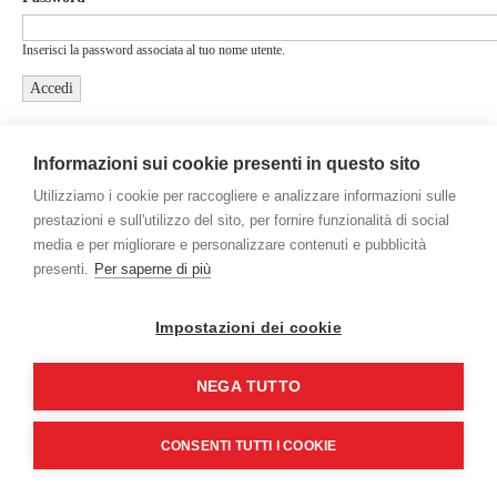
Inserisci la password associata al tuo nome utente.
Informazioni sui cookie presenti in questo sito
Utilizziamo i cookie per raccogliere e analizzare informazioni sulle
prestazioni e sull'utilizzo del sito, per fornire funzionalità di social
media e per migliorare e personalizzare contenuti e pubblicità
presenti.
Per saperne di più
Gamco International Srl - Via Mestre, 5 - 20063 Cernusco sul Naviglio
(MI) - Italy - P.Iva/C.F. 09469750153
Credits
Impostazioni dei cookie
NEGA TUTTO
CONSENTI TUTTI I COOKIE