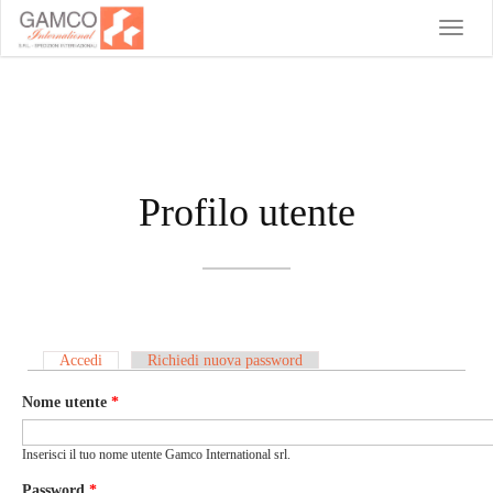
Toggle
naviga
Profilo utente
Accedi
(scheda attiva)
Richiedi nuova password
Schede primarie
Nome utente
*
Inserisci il tuo nome utente Gamco International srl.
Password
*