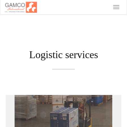
Toggle
naviga
Logistic services