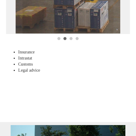
1
2
3
4
Insurance
Intrastat
Customs
Legal advice